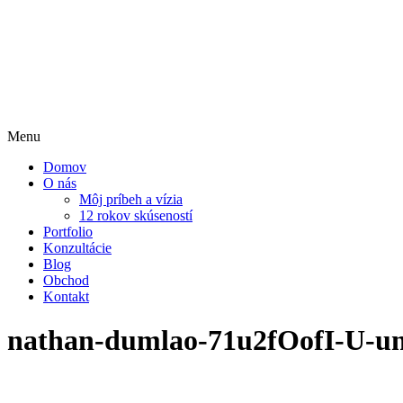
Menu
Domov
O nás
Môj príbeh a vízia
12 rokov skúseností
Portfolio
Konzultácie
Blog
Obchod
Kontakt
nathan-dumlao-71u2fOofI-U-un