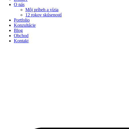
O nás
Môj príbeh a vízia
12 rokov skúseností
Portfolio
Konzultácie
Blog
Obchod
Kontakt