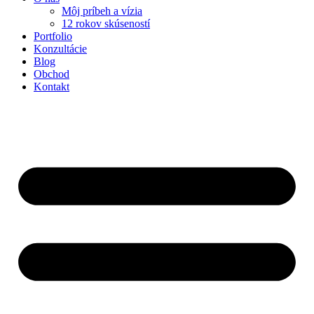
Môj príbeh a vízia
12 rokov skúseností
Portfolio
Konzultácie
Blog
Obchod
Kontakt