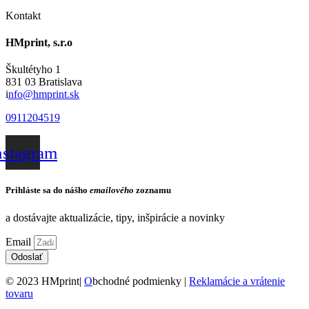
Kontakt
HMprint, s.r.o
Škultétyho 1
831 03 Bratislava
i
nfo@hmprint.sk
0911204519
nstagram
Prihláste sa do nášho
emailového
zoznamu
a dostávajte aktualizácie, tipy, inšpirácie a novinky
Email
Odoslať
© 2023 HMprint|
O
bchodné podmienky |
Reklamácie a vrátenie
tovaru