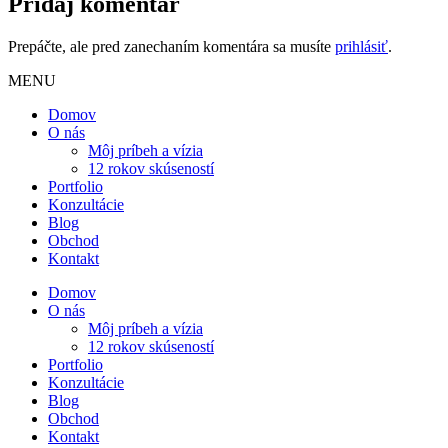
Pridaj komentár
Prepáčte, ale pred zanechaním komentára sa musíte
prihlásiť
.
MENU
Domov
O nás
Môj príbeh a vízia
12 rokov skúseností
Portfolio
Konzultácie
Blog
Obchod
Kontakt
Domov
O nás
Môj príbeh a vízia
12 rokov skúseností
Portfolio
Konzultácie
Blog
Obchod
Kontakt