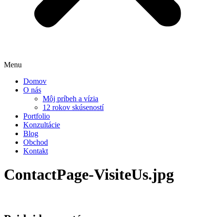
Menu
Domov
O nás
Môj príbeh a vízia
12 rokov skúseností
Portfolio
Konzultácie
Blog
Obchod
Kontakt
ContactPage-VisiteUs.jpg