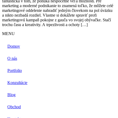
fantastická v tom, že ponúka nespočetne veľa možností. Pre
marketing a moderné podnikanie to znamená toľko, že môžete celé
marketingové oddelenie nahradiť jedným človekom na pol úväzku
a nikto nezbadá rozdiel. Vlastne si dokážete spraviť profi
marketingovú kampaň pokojne z gauča vo svojej obývačke. Stačí
trochu času a kreativity. A trpezlivosti a ochoty […]
MENU
Domov
O nás
Portfolio
Konzultácie
Blog
Obchod