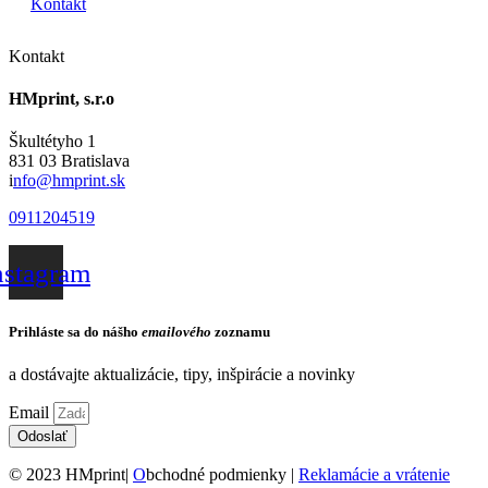
Kontakt
Kontakt
HMprint, s.r.o
Škultétyho 1
831 03 Bratislava
i
nfo@hmprint.sk
0911204519
nstagram
Prihláste sa do nášho
emailového
zoznamu
a dostávajte aktualizácie, tipy, inšpirácie a novinky
Email
Odoslať
© 2023 HMprint|
O
bchodné podmienky |
Reklamácie a vrátenie