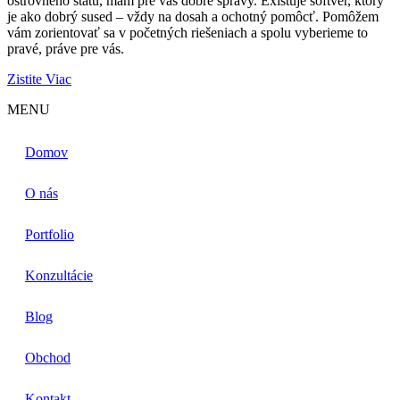
ostrovného štátu, mám pre vás dobré správy. Existuje softvér, ktorý
je ako dobrý sused – vždy na dosah a ochotný pomôcť. Pomôžem
vám zorientovať sa v početných riešeniach a spolu vyberieme to
pravé, práve pre vás.
Zistite Viac
MENU
Domov
O nás
Portfolio
Konzultácie
Blog
Obchod
Kontakt