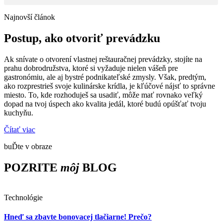
Najnovší článok
Postup, ako otvoriť prevádzku
Ak snívate o otvorení vlastnej reštauračnej prevádzky, stojíte na
prahu dobrodružstva, ktoré si vyžaduje nielen vášeň pre
gastronómiu, ale aj bystré podnikateľské zmysly. Však, predtým,
ako rozprestrieš svoje kulinárske krídla, je kľúčové nájsť to správne
miesto. To, kde rozhoduješ sa usadiť, môže mať rovnako veľký
dopad na tvoj úspech ako kvalita jedál, ktoré budú opúšťať tvoju
kuchyňu.
Čítať viac
buĎte v obraze
POZRITE
môj
BLOG
Technológie
Hneď sa zbavte bonovacej tlačiarne! Prečo?