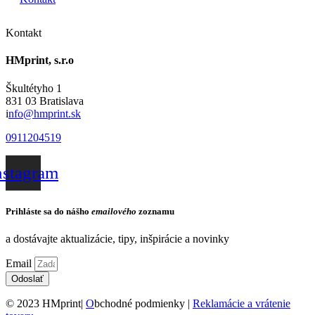
Kontakt
HMprint, s.r.o
Škultétyho 1
831 03 Bratislava
i
nfo@hmprint.sk
0911204519
nstagram
Prihláste sa do nášho
emailového
zoznamu
a dostávajte aktualizácie, tipy, inšpirácie a novinky
Email
Odoslať
© 2023 HMprint|
O
bchodné podmienky |
Reklamácie a vrátenie