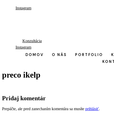
Preskočiť
Instagram
na
obsah
Konzultácia
Instagram
DOMOV
O NÁS
PORTFOLIO
KON
preco ikelp
Pridaj komentár
Prepáčte, ale pred zanechaním komentára sa musíte
prihlásiť
.