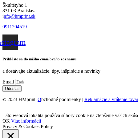
Škultétyho 1
831 03 Bratislava
i
nfo@hmprint.sk
0911204519
nstagram
Prihláste sa do nášho
emailového
zoznamu
a dostávajte aktualizácie, tipy, inšpirácie a novinky
Email
Odoslať
© 2023 HMprint|
O
bchodné podmienky |
Reklamácie a vrátenie tova
Táto webová lokalita používa súbory cookie na zlepšenie vašich skús
OK
Viac informácii
Privacy & Cookies Policy