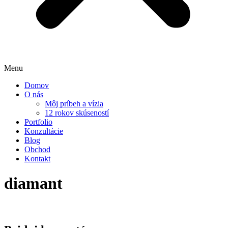
Menu
Domov
O nás
Môj príbeh a vízia
12 rokov skúseností
Portfolio
Konzultácie
Blog
Obchod
Kontakt
diamant