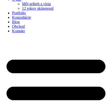
Môj príbeh a vízia
12 rokov skúseností
Portfolio
Konzultácie
Blog
Obchod
Kontakt