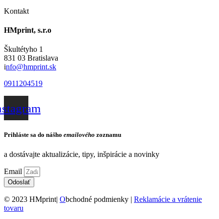
Kontakt
HMprint, s.r.o
Škultétyho 1
831 03 Bratislava
i
nfo@hmprint.sk
0911204519
nstagram
Prihláste sa do nášho
emailového
zoznamu
a dostávajte aktualizácie, tipy, inšpirácie a novinky
Email
Odoslať
© 2023 HMprint|
O
bchodné podmienky |
Reklamácie a vrátenie
tovaru