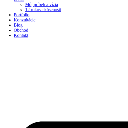
Môj príbeh a vízia
12 rokov skúseností
Portfolio
Konzultácie
Blog
Obchod
Kontakt