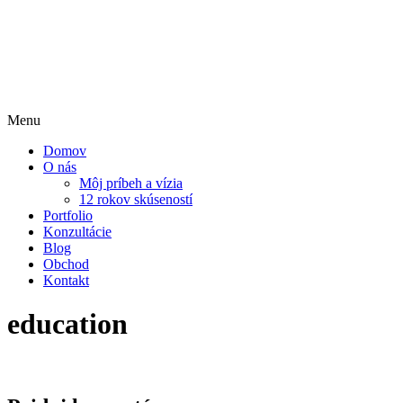
Menu
Domov
O nás
Môj príbeh a vízia
12 rokov skúseností
Portfolio
Konzultácie
Blog
Obchod
Kontakt
education