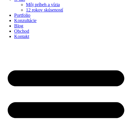
Môj príbeh a vízia
12 rokov skúseností
Portfolio
Konzultácie
Blog
Obchod
Kontakt