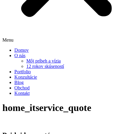
Menu
Domov
O nás
Môj príbeh a vízia
12 rokov skúseností
Portfolio
Konzultácie
Blog
Obchod
Kontakt
home_itservice_quote