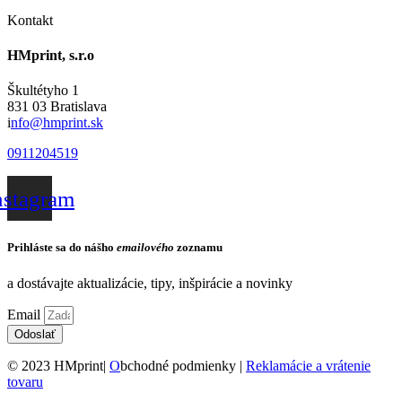
Kontakt
HMprint, s.r.o
Škultétyho 1
831 03 Bratislava
i
nfo@hmprint.sk
0911204519
nstagram
Prihláste sa do nášho
emailového
zoznamu
a dostávajte aktualizácie, tipy, inšpirácie a novinky
Email
Odoslať
© 2023 HMprint|
O
bchodné podmienky |
Reklamácie a vrátenie
tovaru