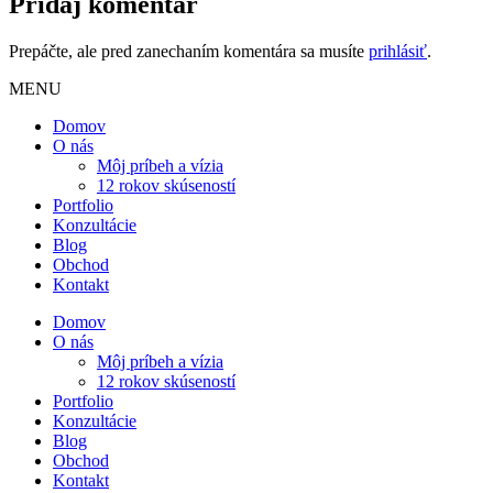
Pridaj komentár
Prepáčte, ale pred zanechaním komentára sa musíte
prihlásiť
.
MENU
Domov
O nás
Môj príbeh a vízia
12 rokov skúseností
Portfolio
Konzultácie
Blog
Obchod
Kontakt
Domov
O nás
Môj príbeh a vízia
12 rokov skúseností
Portfolio
Konzultácie
Blog
Obchod
Kontakt