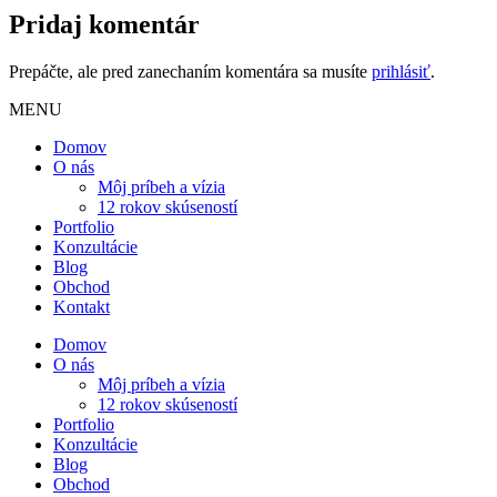
Pridaj komentár
Prepáčte, ale pred zanechaním komentára sa musíte
prihlásiť
.
MENU
Domov
O nás
Môj príbeh a vízia
12 rokov skúseností
Portfolio
Konzultácie
Blog
Obchod
Kontakt
Domov
O nás
Môj príbeh a vízia
12 rokov skúseností
Portfolio
Konzultácie
Blog
Obchod