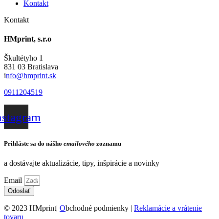
Kontakt
Kontakt
HMprint, s.r.o
Škultétyho 1
831 03 Bratislava
i
nfo@hmprint.sk
0911204519
nstagram
Prihláste sa do nášho
emailového
zoznamu
a dostávajte aktualizácie, tipy, inšpirácie a novinky
Email
Odoslať
© 2023 HMprint|
O
bchodné podmienky |
Reklamácie a vrátenie
tovaru