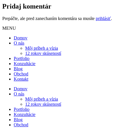
Pridaj komentár
Prepáčte, ale pred zanechaním komentára sa musíte
prihlásiť
.
MENU
Domov
O nás
Môj príbeh a vízia
12 rokov skúseností
Portfolio
Konzultácie
Blog
Obchod
Kontakt
Domov
O nás
Môj príbeh a vízia
12 rokov skúseností
Portfolio
Konzultácie
Blog
Obchod