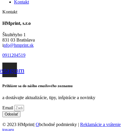
Kontakt
Kontakt
HMprint, s.r.o
Škultétyho 1
831 03 Bratislava
i
nfo@hmprint.sk
0911204519
nstagram
Prihláste sa do nášho
emailového
zoznamu
a dostávajte aktualizácie, tipy, inšpirácie a novinky
Email
Odoslať
© 2023 HMprint|
O
bchodné podmienky |
Reklamácie a vrátenie
tovaru