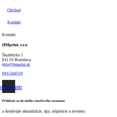
Obchod
Kontakt
Kontakt
HMprint, s.r.o
Škultétyho 1
831 03 Bratislava
i
nfo@hmprint.sk
0911204519
nstagram
Prihláste sa do nášho
emailového
zoznamu
a dostávajte aktualizácie, tipy, inšpirácie a novinky