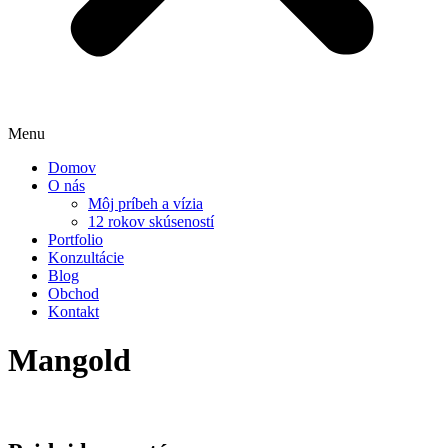
Menu
Domov
O nás
Môj príbeh a vízia
12 rokov skúseností
Portfolio
Konzultácie
Blog
Obchod
Kontakt
Mangold