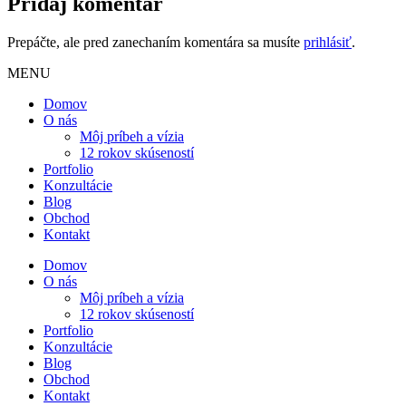
Pridaj komentár
Prepáčte, ale pred zanechaním komentára sa musíte
prihlásiť
.
MENU
Domov
O nás
Môj príbeh a vízia
12 rokov skúseností
Portfolio
Konzultácie
Blog
Obchod
Kontakt
Domov
O nás
Môj príbeh a vízia
12 rokov skúseností
Portfolio
Konzultácie
Blog
Obchod
Kontakt