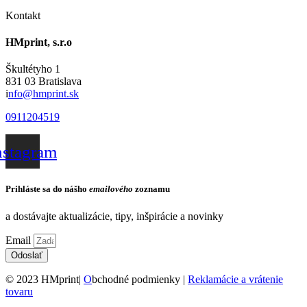
Kontakt
HMprint, s.r.o
Škultétyho 1
831 03 Bratislava
i
nfo@hmprint.sk
0911204519
nstagram
Prihláste sa do nášho
emailového
zoznamu
a dostávajte aktualizácie, tipy, inšpirácie a novinky
Email
Odoslať
© 2023 HMprint|
O
bchodné podmienky |
Reklamácie a vrátenie
tovaru