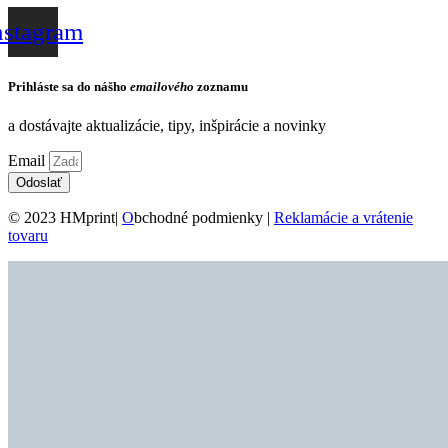
nstagram
Prihláste sa do nášho
emailového
zoznamu
a dostávajte aktualizácie, tipy, inšpirácie a novinky
Email
Odoslať
© 2023 HMprint|
O
bchodné podmienky |
Reklamácie a vrátenie
tovaru