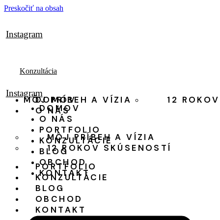
Preskočiť na obsah
Instagram
Konzultácia
Instagram
MÔJ PRÍBEH A VÍZIA
DOMOV
12 ROKOV
DOMOV
O NÁS
O NÁS
PORTFOLIO
MÔJ PRÍBEH A VÍZIA
KONZULTÁCIE
12 ROKOV SKÚSENOSTÍ
BLOG
OBCHOD
PORTFOLIO
KONTAKT
KONZULTÁCIE
BLOG
OBCHOD
KONTAKT