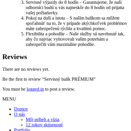
Servisné výjazdy do 8 hodín – Garantujeme, že naši
odborníci budú u vás najneskôr do 8 hodín od prijatia
vašej požiadavky.
Pokoj na duši a istota – S naším balíkom sa môžete
spoľahnúť na to, že v prípade akýchkoľvek problémov
máte zabezpečenú rýchlu a kvalitnú pomoc.
Flexibilita a pohodlie – Naše služby sú navrhnuté tak,
aby čo najviac vyhovovali vašim potrebám a
zabezpečili vám maximálne pohodlie.
Reviews
There are no reviews yet.
Be the first to review “Servisný balík PRÉMIUM”
You must be
logged in
to post a review.
MENU
Domov
O nás
Môj príbeh a vízia
12 rokov skúseností
Portfolio