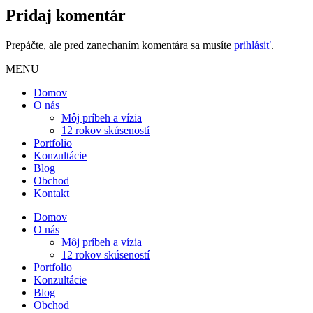
Pridaj komentár
Prepáčte, ale pred zanechaním komentára sa musíte
prihlásiť
.
MENU
Domov
O nás
Môj príbeh a vízia
12 rokov skúseností
Portfolio
Konzultácie
Blog
Obchod
Kontakt
Domov
O nás
Môj príbeh a vízia
12 rokov skúseností
Portfolio
Konzultácie
Blog
Obchod