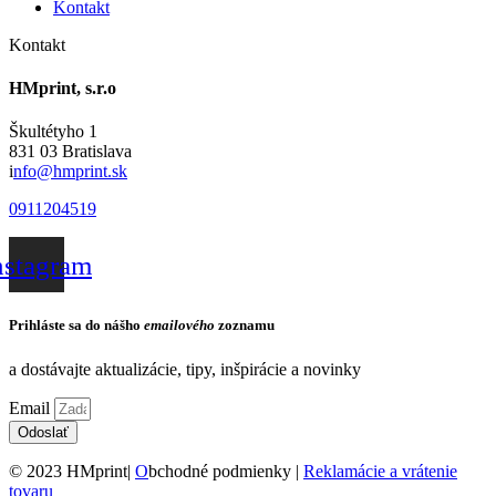
Kontakt
Kontakt
HMprint, s.r.o
Škultétyho 1
831 03 Bratislava
i
nfo@hmprint.sk
0911204519
nstagram
Prihláste sa do nášho
emailového
zoznamu
a dostávajte aktualizácie, tipy, inšpirácie a novinky
Email
Odoslať
© 2023 HMprint|
O
bchodné podmienky |
Reklamácie a vrátenie
tovaru