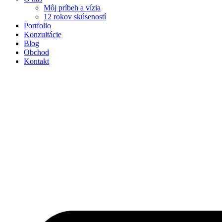
Môj príbeh a vízia
12 rokov skúseností
Portfolio
Konzultácie
Blog
Obchod
Kontakt