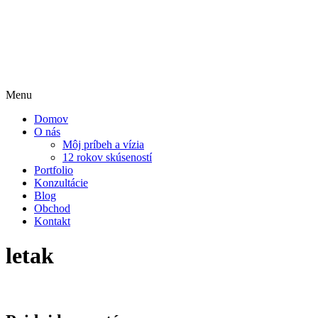
Menu
Domov
O nás
Môj príbeh a vízia
12 rokov skúseností
Portfolio
Konzultácie
Blog
Obchod
Kontakt
letak