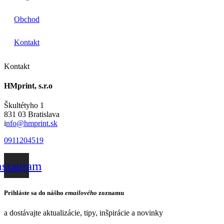
Obchod
Kontakt
Kontakt
HMprint, s.r.o
Škultétyho 1
831 03 Bratislava
i
nfo@hmprint.sk
0911204519
nstagram
Prihláste sa do nášho
emailového
zoznamu
a dostávajte aktualizácie, tipy, inšpirácie a novinky