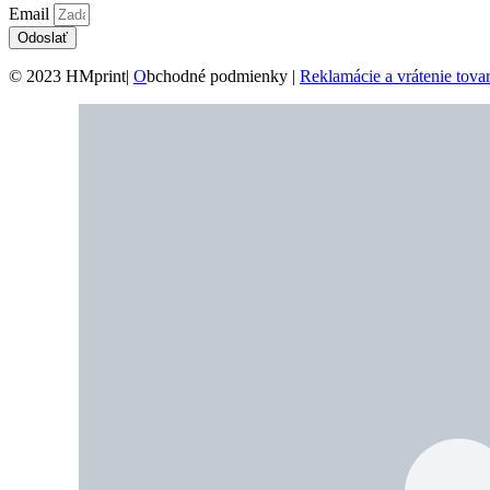
Email
Odoslať
© 2023 HMprint|
O
bchodné podmienky |
Reklamácie a vrátenie tova